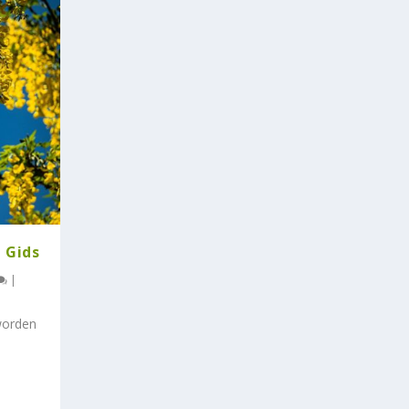
 Gids
|
worden