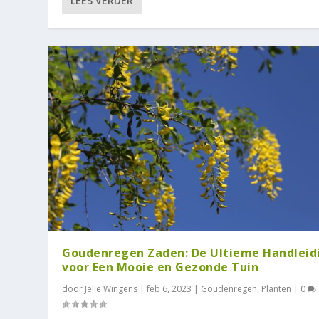
LEES VERDER
Goudenregen Zaden: De Ultieme Handleid
voor Een Mooie en Gezonde Tuin
door
Jelle Wingens
|
feb 6, 2023
|
Goudenregen
,
Planten
|
0