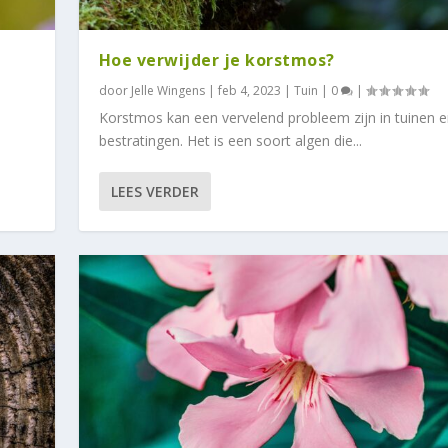
Hoe verwijder je korstmos?
door
Jelle Wingens
|
feb 4, 2023
|
Tuin
|
0
|
Korstmos kan een vervelend probleem zijn in tuinen 
bestratingen. Het is een soort algen die...
LEES VERDER