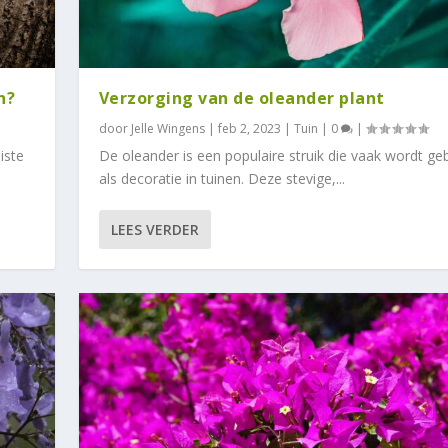
n?
Verzorging van de oleander plant
door
Jelle Wingens
|
feb 2, 2023
|
Tuin
|
0
|
iste
De oleander is een populaire struik die vaak wordt geb
als decoratie in tuinen. Deze stevige,...
LEES VERDER