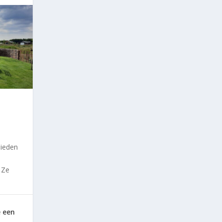
|
bieden
 Ze
e een