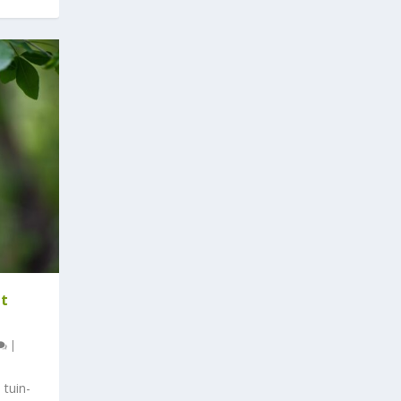
et
|
 tuin-