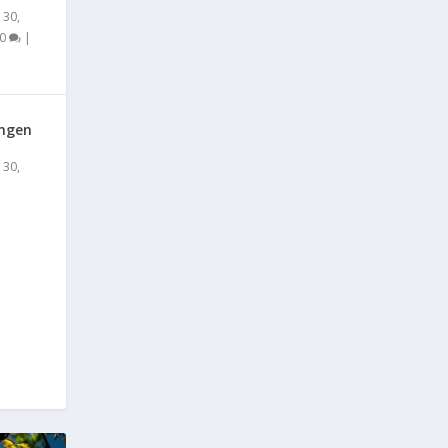
 30,
0
|
ingen
 30,
|