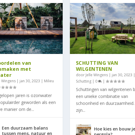
oordelen van
SCHUTTING VAN
nmaken met
WILGENTENEN
ater
door
Jelle Wingens
|
jan 30, 2023
le Wingens
|
jan 30, 2023
|
Milieu
Schutting
|
0
|
Schuttingen van wilgentenen 
gelopen jaren is ozonwater
een unieke combinatie van
populairder geworden als een
schoonheid en duurzaamheid.
ve manier om de...
zijn...
Een duurzaam balans
Hoe kies en bouw j
tussen mens, natuur en
pergola?