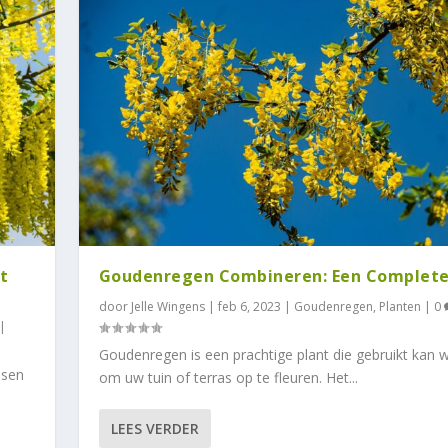
t
Goudenregen Combineren: Een Complete
door
Jelle Wingens
|
feb 6, 2023
|
Goudenregen
,
Planten
|
0
|
Goudenregen is een prachtige plant die gebruikt kan 
nsen
om uw tuin of terras op te fleuren. Het...
LEES VERDER