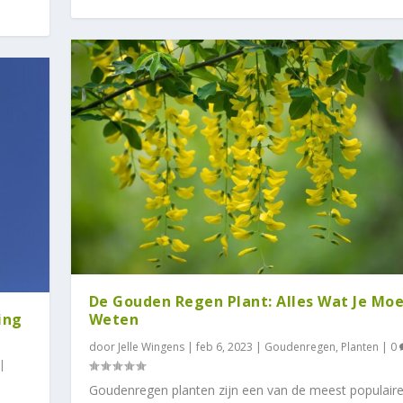
De Gouden Regen Plant: Alles Wat Je Mo
ing
Weten
door
Jelle Wingens
|
feb 6, 2023
|
Goudenregen
,
Planten
|
0
|
Goudenregen planten zijn een van de meest populaire