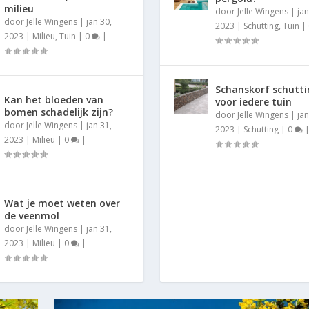
milieu
door
Jelle Wingens
|
jan
door
Jelle Wingens
|
jan 30,
2023
|
Schutting
,
Tuin
|
2023
|
Milieu
,
Tuin
|
0
|
Schanskorf schutt
Kan het bloeden van
voor iedere tuin
bomen schadelijk zijn?
door
Jelle Wingens
|
jan
door
Jelle Wingens
|
jan 31,
2023
|
Schutting
|
0
2023
|
Milieu
|
0
|
Wat je moet weten over
de veenmol
door
Jelle Wingens
|
jan 31,
2023
|
Milieu
|
0
|