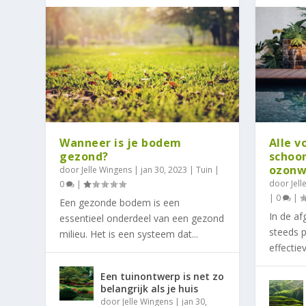
Wanneer is je bodem
Alle v
gezond?
schoo
ozonw
door
Jelle Wingens
|
jan 30, 2023
|
Tuin
|
door
Jel
0
|
|
0
|
Een gezonde bodem is een
In de af
essentieel onderdeel van een gezond
steeds 
milieu. Het is een systeem dat...
effectie
Een tuinontwerp is net zo
belangrijk als je huis
door
Jelle Wingens
|
jan 30,