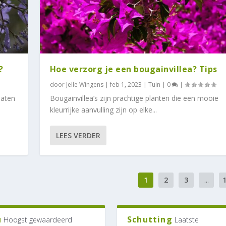
?
Hoe verzorg je een bougainvillea? Tips
door
Jelle Wingens
|
feb 1, 2023
|
Tuin
|
0
|
maten
Bougainvillea’s zijn prachtige planten die een mooie
kleurrijke aanvulling zijn op elke...
LEES VERDER
1
2
3
...
u
Schutting
Hoogst gewaardeerd
Laatste