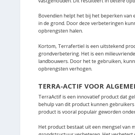
vastgehouden. Dit resulteert in betere o
Bovendien helpt het bij het beperken van 
in de grond. Door deze verbeteringen k
opbrengsten halen.
Kortom, Terrafertiel is een uitstekend pr
grondverbetering. Het is een milieuvriendel
landbouwers. Door het te gebruiken, ku
opbrengsten verhogen.
TERRA-ACTIF VOOR ALGEME
TerraActif is een innovatief product dat 
behulp van dit product kunnen gebruikers 
product is vooral populair geworden onder
Het product bestaat uit een mengsel van m
grondstructuur verbeteren. Het verbetert 